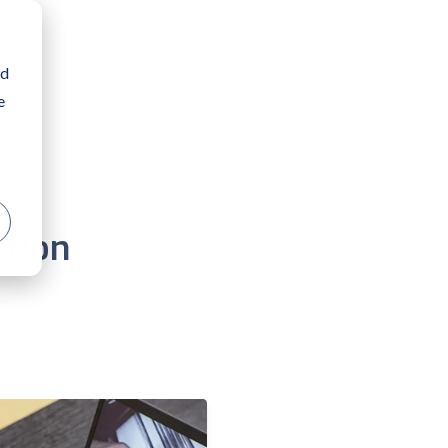
nd
e
ation