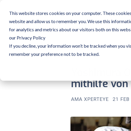
This website stores cookies on your computer. These cookies 
website and allow us to remember you. We use this informati
for analytics and metrics about our visitors both on this web
our Privacy Policy
If you decline, your information won’t be tracked when you vis
remember your preference not to be tracked.
Yoshimura O
mithilfe von
AMA XPERTEYE
21 FEB