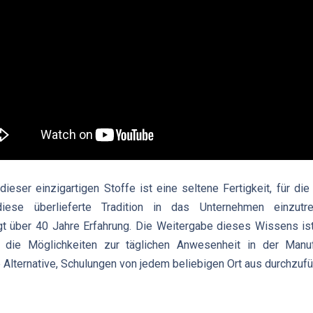
dieser einzigartigen Stoffe ist eine seltene Fertigkeit, für di
se überlieferte Tradition in das Unternehmen einzutr
gt über 40 Jahre Erfahrung. Die Weitergabe dieses Wissens is
 die Möglichkeiten zur täglichen Anwesenheit in der Manuf
 Alternative, Schulungen von jedem beliebigen Ort aus durchzufü