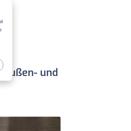
nd
e
g Außen- und