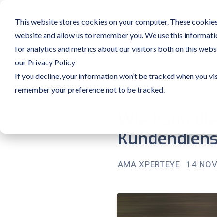
This website stores cookies on your computer. These cookies 
website and allow us to remember you. We use this informati
for analytics and metrics about our visitors both on this web
our Privacy Policy
If you decline, your information won’t be tracked when you vis
remember your preference not to be tracked.
Wie kann die
Kundendiens
AMA XPERTEYE
14 NOV