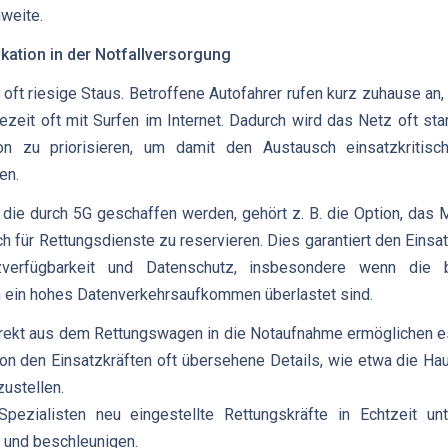
hweite.
ation in der Notfallversorgung
t oft riesige Staus. Betroffene Autofahrer rufen kurz zuhause an
ezeit oft mit Surfen im Internet. Dadurch wird das Netz oft sta
on zu priorisieren, um damit den Austausch einsatzkritisc
en.
die durch 5G geschaffen werden, gehört z. B. die Option, das 
ch für Rettungsdienste zu reservieren. Dies garantiert den Einsa
zverfügbarkeit und Datenschutz, insbesondere wenn die 
h ein hohes Datenverkehrsaufkommen überlastet sind.
rekt aus dem Rettungswagen in die Notaufnahme ermöglichen es
n den Einsatzkräften oft übersehene Details, wie etwa die Ha
zustellen.
zialisten neu eingestellte Rettungskräfte in Echtzeit unt
 und beschleunigen.