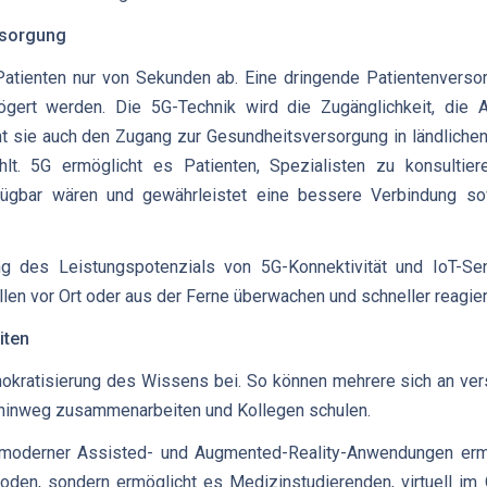
rsorgung
atienten nur von Sekunden ab. Eine dringende Patientenverso
zögert werden. Die 5G-Technik wird die Zugänglichkeit, di
t sie auch den Zugang zur Gesundheitsversorgung in ländlichen
lt. 5G ermöglicht es Patienten, Spezialisten zu konsultiere
ügbar wären und gewährleistet eine bessere Verbindung so
g des Leistungspotenzials von 5G-Konnektivität und IoT-S
llen vor Ort oder aus der Ferne überwachen und schneller reagie
iten
mokratisierung des Wissens bei. So können mehrere sich an ve
 hinweg zusammenarbeiten und Kollegen schulen.
oderner Assisted- und Augmented-Reality-Anwendungen ermög
hoden, sondern ermöglicht es Medizinstudierenden, virtuell i