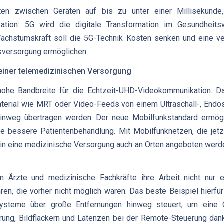
ten zwischen Geräten auf bis zu unter einer Millisekunde
ation: 5G wird die digitale Transformation im Gesundheits
Wachstumskraft soll die 5G-Technik Kosten senken und eine ve
sversorgung ermöglichen.
einer telemedizinischen Versorgung
 hohe Bandbreite für die Echtzeit-UHD-Videokommunikation. 
material wie MRT oder Video-Feeds von einem Ultraschall-, Endo
inweg übertragen werden. Der neue Mobilfunkstandard ermögli
ne bessere Patientenbehandlung. Mit Mobilfunknetzen, die jet
in eine medizinische Versorgung auch an Orten angeboten werden
 Ärzte und medizinische Fachkräfte ihre Arbeit nicht nur ef
ren, die vorher nicht möglich waren. Das beste Beispiel hierfür 
systeme über große Entfernungen hinweg steuert, um eine 
ng, Bildflackern und Latenzen bei der Remote-Steuerung dank