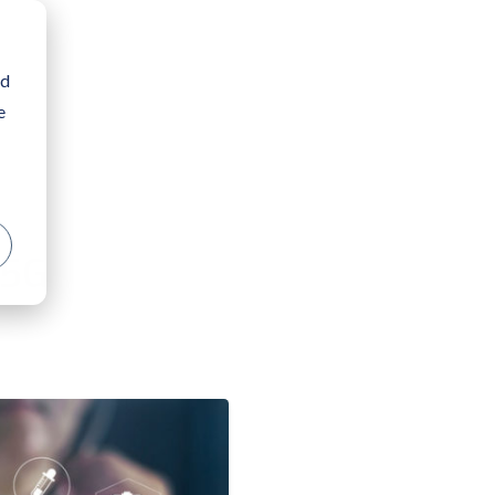
nd
e
 5G