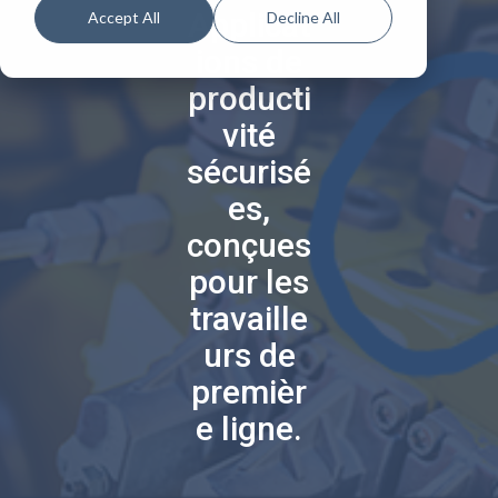
Applicat
Accept All
Decline All
ions de
producti
vité
sécurisé
es,
conçues
pour les
travaille
urs de
premièr
e ligne.