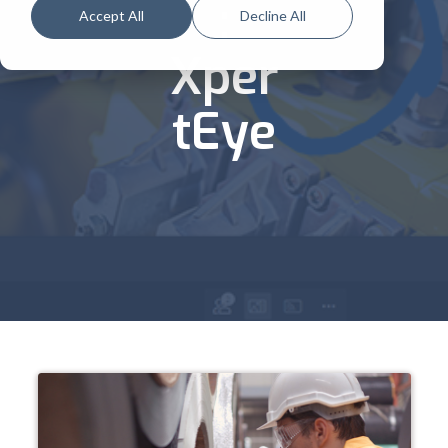
:
Accept All
Decline All
Xper
tEye