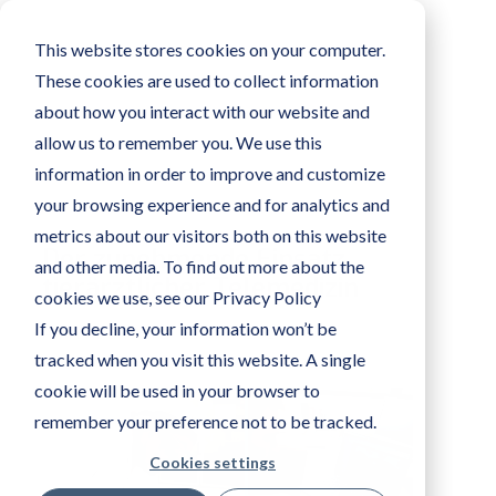
This website stores cookies on your computer.
These cookies are used to collect information
about how you interact with our website and
allow us to remember you. We use this
information in order to improve and customize
your browsing experience and for analytics and
metrics about our visitors both on this website
Der zunehmende Einsatz
and other media. To find out more about the
tierärztlicher Telemedizin
cookies we use, see our Privacy Policy
If you decline, your information won’t be
AMA XPERTEYE
22 MÄR 2021
tracked when you visit this website. A single
cookie will be used in your browser to
remember your preference not to be tracked.
Cookies settings